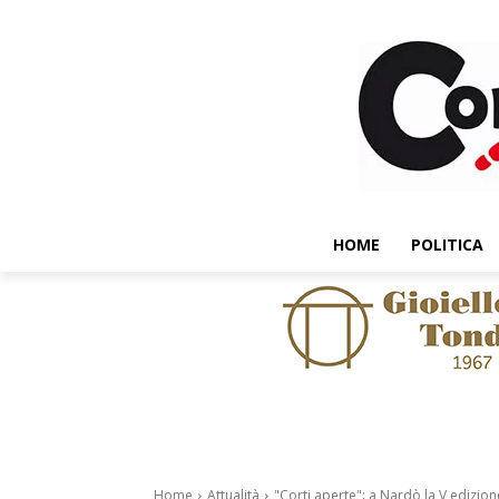
HOME
POLITICA
Home
Attualità
"Corti aperte": a Nardò la V edizion