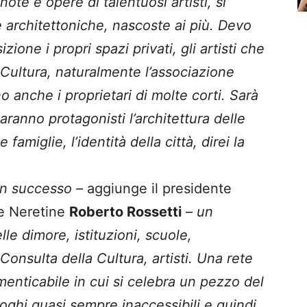
 note e opere di talentuosi artisti, si
e architettoniche, nascoste ai più. Devo
ione i propri spazi privati, gli artisti che
 Cultura, naturalmente l’associazione
o anche i proprietari di molte corti. Sarà
aranno protagonisti l’architettura delle
 famiglie, l’identità della città, direi la
on successo –
aggiunge il presidente
he Neretine
Roberto Rossetti
–
un
lle dimore, istituzioni, scuole,
Consulta della Cultura, artisti. Una rete
menticabile in cui si celebra un pezzo del
 luoghi quasi sempre inaccessibili e quindi