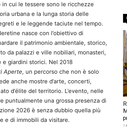
co in cui le tessere sono le ricchezze
ria urbana e la lunga storia delle
segreti e le leggende taciute nel tempo.
eretine nasce con l’obiettivo di
ardare il patrimonio ambientale, storico,
to da palazzi e ville nobiliari, monasteri,
e e giardini storici. Nel 2018
i Aperte
, un percorso che non è solo
vede anche mostre d’arte, concerti,
ato d’élite del territorio. L’evento, nelle
rare puntualmente una grossa presenza di
R
dizione 2026 è senza dubbio quella più
M
p
le e di immobili da visitare.
7 