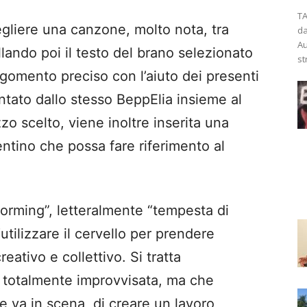
TA
cegliere una canzone, molto nota, tra
da
Au
lando poi il testo del brano selezionato
st
rgomento preciso con l’aiuto dei presenti
antato dallo stesso BeppElia insieme al
zzo scelto, viene inoltre inserita una
entino che possa fare riferimento al
torming”, letteralmente “tempesta di
 “utilizzare il cervello per prendere
ativo e collettivo. Si tratta
 totalmente improvvisata, ma che
he va in scena, di creare un lavoro