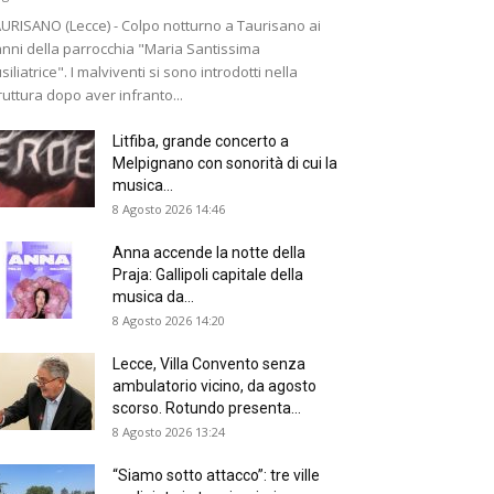
URISANO (Lecce) - Colpo notturno a Taurisano ai
nni della parrocchia "Maria Santissima
siliatrice". I malviventi si sono introdotti nella
ruttura dopo aver infranto...
Litfiba, grande concerto a
Melpignano con sonorità di cui la
musica...
8 Agosto 2026 14:46
Anna accende la notte della
Praja: Gallipoli capitale della
musica da...
8 Agosto 2026 14:20
Lecce, Villa Convento senza
ambulatorio vicino, da agosto
scorso. Rotundo presenta...
8 Agosto 2026 13:24
“Siamo sotto attacco”: tre ville