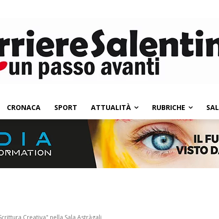
CRONACA
SPORT
ATTUALITÀ
RUBRICHE
SA
crittura Creativa" nella Sala Astràgali