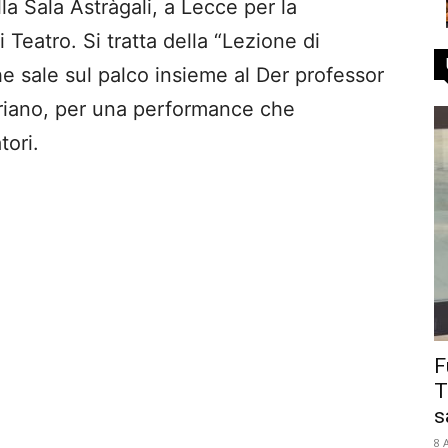
la Sala Astràgali, a Lecce per la
 Teatro. Si tratta della “Lezione di
he sale sul palco insieme al Der professor
riano, per una performance che
tori.
F
T
s
8 