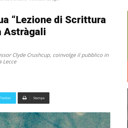
ua “Lezione di Scrittura
a Astràgali
ssor Clyde Crushcup, coinvolge il pubblico in
a Lecce
Twitter
Stampa