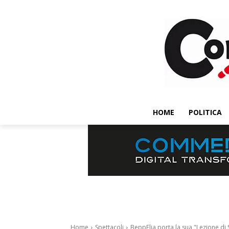
HOME
POLITICA
Home
Spettacoli
BeppElia porta la sua "Lezione di S