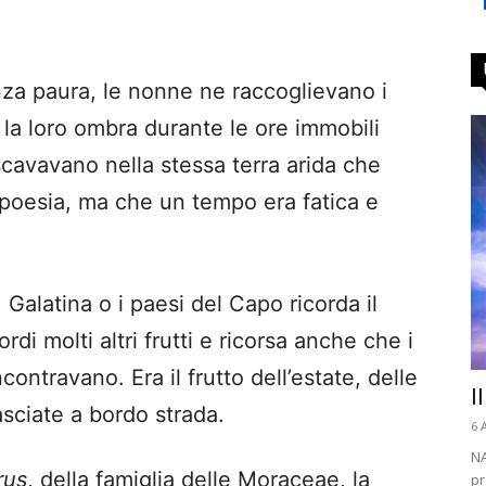
nza paura, le nonne ne raccoglievano i
o la loro ombra durante le ore immobili
scavavano nella stessa terra arida che
 poesia, ma che un tempo era fatica e
 Galatina o i paesi del Capo ricorda il
rdi molti altri frutti e ricorsa anche che i
ontravano. Era il frutto dell’estate, delle
I
asciate a bordo strada.
6 
NA
rus
, della famiglia delle Moraceae, la
pr