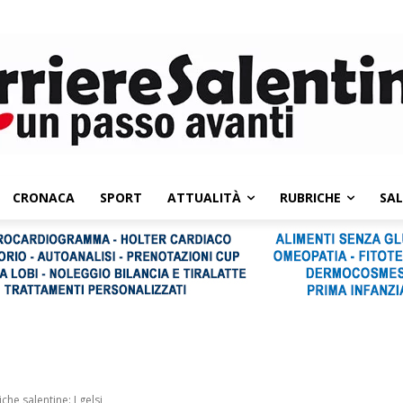
CRONACA
SPORT
ATTUALITÀ
RUBRICHE
SA
he salentine: I gelsi