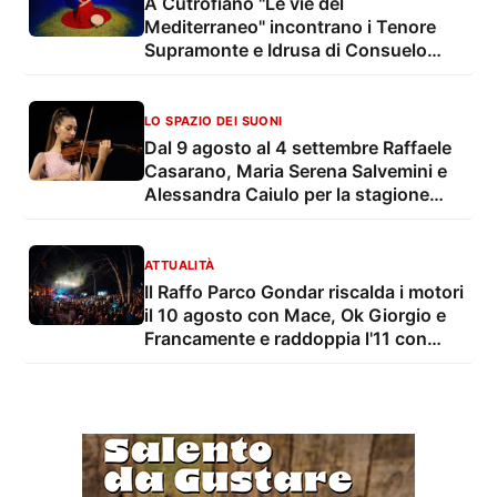
A Cutrofiano "Le vie del
Mediterraneo" incontrano i Tenore
Supramonte e Idrusa di Consuelo
Alfieri
LO SPAZIO DEI SUONI
Dal 9 agosto al 4 settembre Raffaele
Casarano, Maria Serena Salvemini e
Alessandra Caiulo per la stagione
estiva della OLES - Orchestra
Sinfonica di Lecce e del Salento
ATTUALITÀ
Il Raffo Parco Gondar riscalda i motori
il 10 agosto con Mace, Ok Giorgio e
Francamente e raddoppia l'11 con
Tony Pitony e il live più atteso
dell'estate