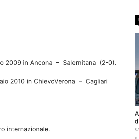
sto 2009 in Ancona – Salernitana (2-0).
braio 2010 in ChievoVerona – Cagliari
A
d
ro internazionale.
5 
Sa