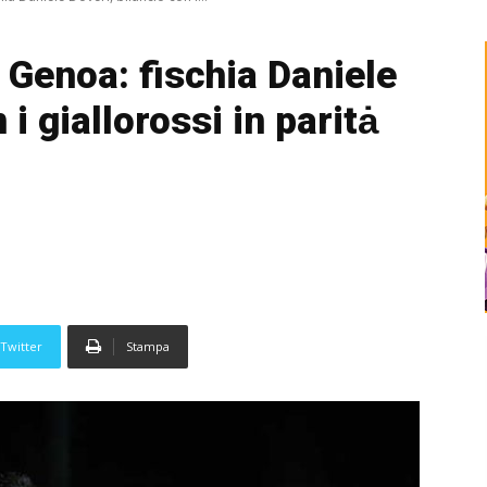
– Genoa: fischia Daniele
 i giallorossi in paritȧ
Twitter
Stampa