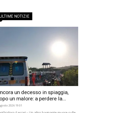
ULTIME NOTIZIE
ncora un decesso in spiaggia,
opo un malore: a perdere la...
Agosto 2026 19:01
nt’Isidoro (Lecce) – Un altro bagnante muore sulle