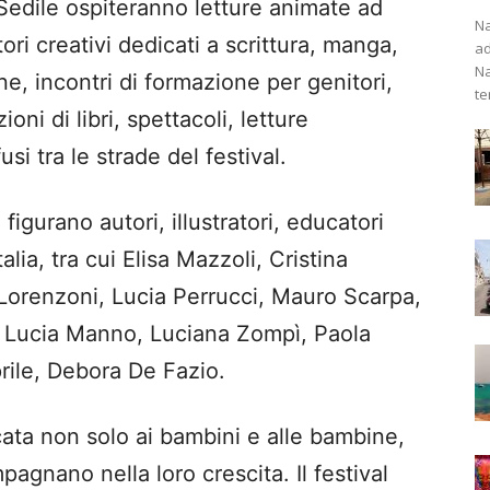
 Sedile ospiteranno letture animate ad
Na
tori creativi dedicati a scrittura, manga,
ad
Na
ne, incontri di formazione per genitori,
te
ni di libri, spettacoli, letture
usi tra le strade del festival.
 figurano autori, illustratori, educatori
alia, tra cui Elisa Mazzoli, Cristina
Lorenzoni, Lucia Perrucci, Mauro Scarpa,
, Lucia Manno, Luciana Zompì, Paola
prile, Debora De Fazio.
cata non solo ai bambini e alle bambine,
agnano nella loro crescita. Il festival