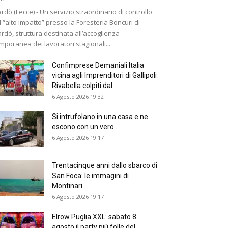
rdò (Lecce) - Un servizio straordinario di controllo
 “alto impatto” presso la Foresteria Boncuri di
rdò, struttura destinata all’accoglienza
mporanea dei lavoratori stagionali...
Confimprese Demaniali Italia
vicina agli Imprenditori di Gallipoli
Rivabella colpiti dal...
6 Agosto 2026 19:32
Si intrufolano in una casa e ne
escono con un vero...
6 Agosto 2026 19:17
Trentacinque anni dallo sbarco di
San Foca: le immagini di
Montinari...
6 Agosto 2026 19:17
Elrow Puglia XXL: sabato 8
agosto il party più folle del...