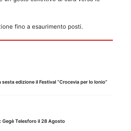
zione fino a esaurimento posti.
sesta edizione il Festival “Crocevia per lo Ionio”
Al Mur...OnJazz festival: Gegè Telesforo il 28 Agosto