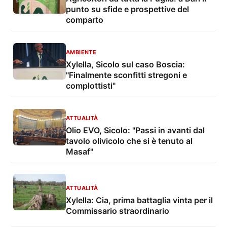
punto su sfide e prospettive del
comparto
AMBIENTE
Xylella, Sicolo sul caso Boscia:
"Finalmente sconfitti stregoni e
complottisti"
ATTUALITÀ
Olio EVO, Sicolo: "Passi in avanti dal
tavolo olivicolo che si è tenuto al
Masaf"
ATTUALITÀ
Xylella: Cia, prima battaglia vinta per il
Commissario straordinario