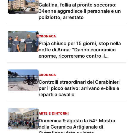
Galatina, follia al pronto soccorso:
34enne aggredisce il personale e un
poliziotto, arrestato
CRONACA
Praja chiuso per 15 giorni, stop nella
notte di Anna: “Danno economico
enorme, ricorreremo contro il
provvedimento”
CRONACA
Controlli straordinari dei Carabinieri
per il picco estivo: arrivano e-bike e
reparti a cavallo
ARTE E DINTORNI
Domenica 9 agosto la 54ª Mostra
della Ceramica Artigianale di
Cutrofiano viste guidate,