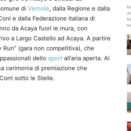
Na
 Comune di
Vernole
, dalla Regione e dalla
ad
Coni e dalla Federazione italiana di
Na
te
ranno da Acaya fuori le mura, con
rivo a Largo Castello ad Acaya. A partire
ly Run” (gara non competitiva), che
appassionati dello
sport
all’aria aperta. Al
icca cerimonia di premiazione che
Corri sotto le Stelle.