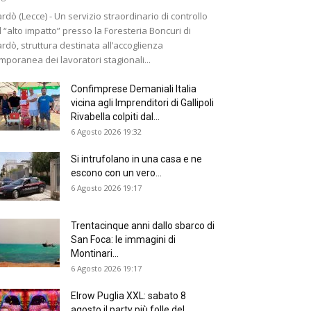
rdò (Lecce) - Un servizio straordinario di controllo
 “alto impatto” presso la Foresteria Boncuri di
rdò, struttura destinata all’accoglienza
mporanea dei lavoratori stagionali...
Confimprese Demaniali Italia
vicina agli Imprenditori di Gallipoli
Rivabella colpiti dal...
6 Agosto 2026 19:32
Si intrufolano in una casa e ne
escono con un vero...
6 Agosto 2026 19:17
Trentacinque anni dallo sbarco di
San Foca: le immagini di
Montinari...
6 Agosto 2026 19:17
Elrow Puglia XXL: sabato 8
agosto il party più folle del...