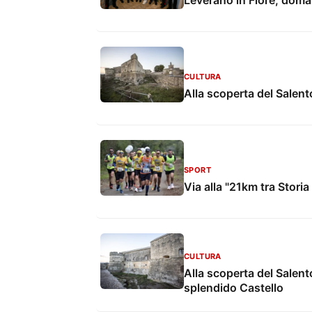
Leverano in Fiore, doman
CULTURA
Alla scoperta del Salento
SPORT
Via alla "21km tra Storia
CULTURA
Alla scoperta del Salento
splendido Castello