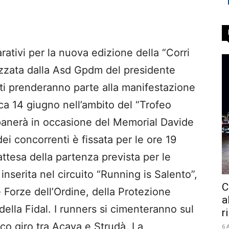
ativi per la nuova edizione della “Corri
izzata dalla Asd Gpdm del presidente
ti prenderanno parte alla manifestazione
ca 14 giugno nell’ambito del “Trofeo
ipanerà in occasione del Memorial Davide
ei concorrenti è fissata per le ore 19
ttesa della partenza prevista per le
inserita nel circuito “Running is Salento”,
C
le Forze dell’Ordine, della Protezione
a
della Fidal. I runners si cimenteranno sul
r
ico giro tra Acaya e Strudà. La
6 