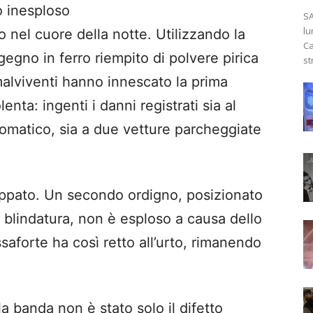
o inesploso
SA
lu
to nel cuore della notte. Utilizzando la
Ca
egno in ferro riempito di polvere pirica
st
 malviventi hanno innescato la prima
enta: ingenti i danni registrati sia al
tomatico, sia a due vetture parcheggiate
eppato. Un secondo ordigno, posizionato
 blindatura, non è esploso a causa dello
aforte ha così retto all’urto, rimanendo
la banda non è stato solo il difetto