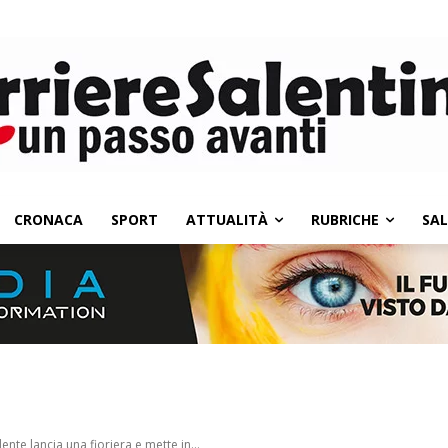
CRONACA
SPORT
ATTUALITÀ
RUBRICHE
SA
ente lancia una fioriera e mette in...