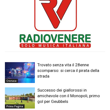
Trovato senza vita il 28enne
scomparso: si cerca il pirata della
strada
Cronaca
Successo dei giallorossi in
amichevole con il Monopoli, primo
gol per Geubbels
Prima Pagina