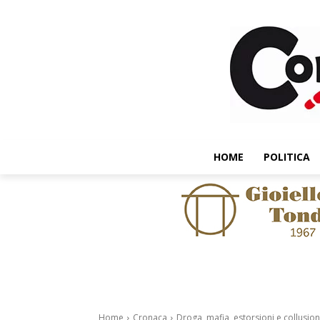
HOME
POLITICA
Home
Cronaca
Droga, mafia, estorsioni e collusioni