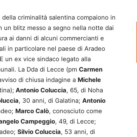
della criminalità salentina compaiono in
n un blitz messo a segno nella notte dai
sura ai danni di alcuni commercianti e
ali in particolare nel paese di Aradeo
 E un ex vice sindaco legato alla
munali. La Dda di Lecce (pm
Carmen
 avviso di chiusa indagine a
Michele
tina);
Antonio Coluccia
, 65, di Noha
luccia
, 30 anni, di Galatina;
Antonio
radeo;
Marco Calò
, conosciuto come
tangelo Campeggio
, 49, di Lecce;
Aradeo;
Silvio Coluccia
, 53 anni, di