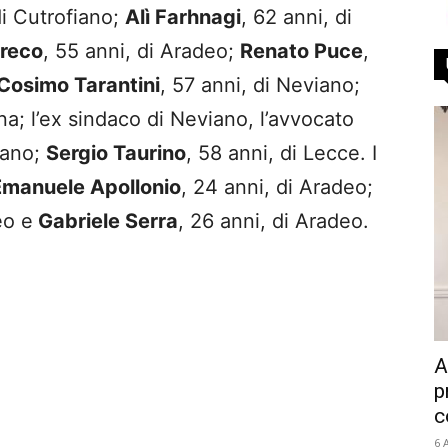
di Cutrofiano;
Alì Farhnagi
, 62 anni, di
greco
, 55 anni, di Aradeo;
Renato Puce
,
Cosimo Tarantini
, 57 anni, di Neviano;
ina; l’ex sindaco di Neviano, l’avvocato
iano;
Sergio Taurino
, 58 anni, di Lecce. I
Emanuele Apollonio
, 24 anni, di Aradeo;
eo e
Gabriele Serra
, 26 anni, di Aradeo.
A
p
c
6 