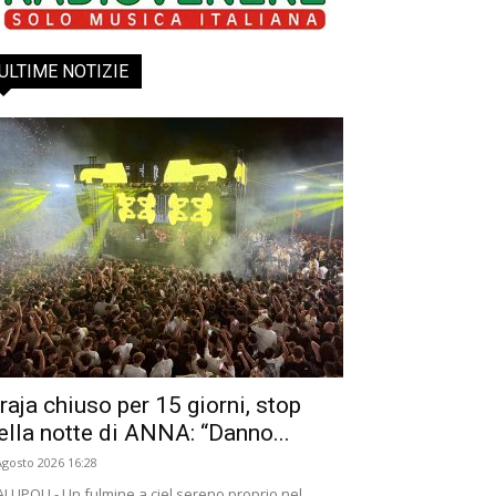
ULTIME NOTIZIE
raja chiuso per 15 giorni, stop
ella notte di ANNA: “Danno...
Agosto 2026 16:28
LLIPOLI - Un fulmine a ciel sereno proprio nel