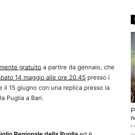
amente gratuito
a partire da gennaio, che
abato 14 maggio alle ore 20.45
presso i
e il 15 giugno con una replica presso la
a Puglia a Bari.
P
n
8 
iglio Regionale della Puglia
ed è
GA