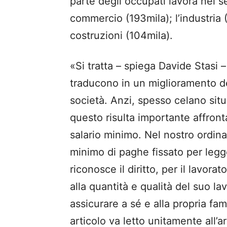
parte degli occupati lavora nel se
commercio (193mila); l’industria (
costruzioni (104mila).
«Si tratta – spiega Davide Stasi – 
traducono in un miglioramento dei
società. Anzi, spesso celano situ
questo risulta importante affront
salario minimo. Nel nostro ordinam
minimo di paghe fissato per legge
riconosce il diritto, per il lavor
alla quantità e qualità del suo la
assicurare a sé e alla propria fam
articolo va letto unitamente all’