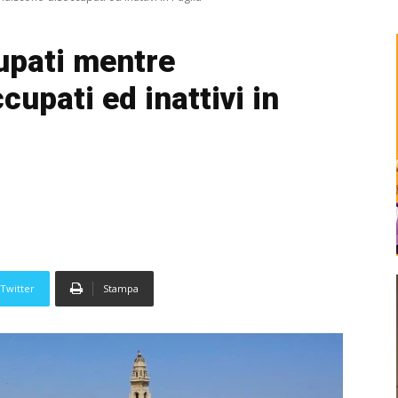
upati mentre
upati ed inattivi in
Twitter
Stampa