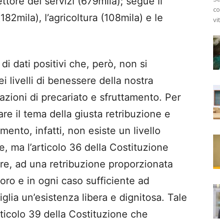
ttore dei servizi (679mila); segue il
co
182mila), l’agricoltura (108mila) e le
vi
di dati positivi che, però, non si
 livelli di benessere della nostra
azioni di precariato e sfruttamento. Per
are il tema della giusta retribuzione e
ento, infatti, non esiste un livello
, ma l’articolo 36 della Costituzione
atore, ad una retribuzione proporzionata
voro e in ogni caso sufficiente ad
iglia un’esistenza libera e dignitosa. Tale
articolo 39 della Costituzione che