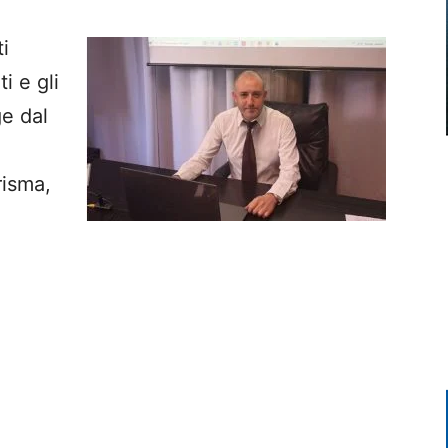
i
i e gli
ge dal
risma,