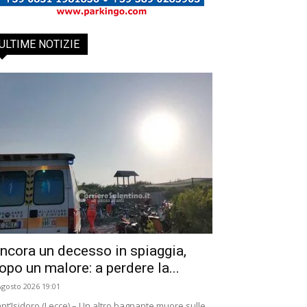
ULTIME NOTIZIE
ncora un decesso in spiaggia,
opo un malore: a perdere la...
Agosto 2026 19:01
nt’Isidoro (Lecce) – Un altro bagnante muore sulle