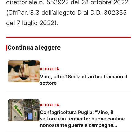
direttoriale n. 553922 del 28 ottobre 2022
(CfrPar. 3.3 dell’allegato D al D.D. 302355
del 7 luglio 2022).
Continua a leggere
ATTUALITÀ
Vino, oltre 18mila ettari bio trainano il
settore
ATTUALITÀ
Confagricoltura Puglia: "Vino, il
settore è in fermento: nuove cantine
nonostante guerre e campagne
denigratorie"