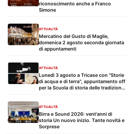
riconoscimento anche a Franco
Simone
ATTUALITÀ
Mercatino del Gusto di Maglie,
domenica 2 agosto seconda giornata
di appuntamenti
ATTUALITÀ
Lunedì 3 agosto a Tricase con "Storie
di acqua e di terra", appuntamento off
per la Scuola di storia delle tradizioni
popolari di Liquilab
ATTUALITÀ
Birra e Sound 2026: vent'anni di
storia Un nuovo inizio. Tante novità e
Sorprese