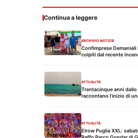
Continua a leggere
ARCHIVIO NOTIZIE
Confimprese Demaniali Ita
colpiti dal recente incen
ATTUALITÀ
Trentacinque anni dallo 
raccontano l’inizio di u
ATTUALITÀ
Elrow Puglia XXL: sabato
Raffo Parco Gondar di Gal