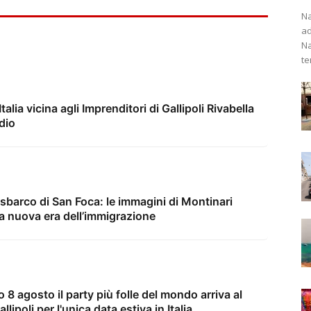
Na
ad
Na
te
lia vicina agli Imprenditori di Gallipoli Rivabella
dio
sbarco di San Foca: le immagini di Montinari
na nuova era dell’immigrazione
 8 agosto il party più folle del mondo arriva al
lipoli per l'unica data estiva in Italia