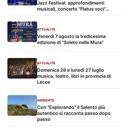
Jazz Festival: approfondimenti
musicali, concerto "Flatus voci"
featuring Paolo Damiani, jam session
aperta in serata
ATTUALITÀ
Venerdì 7 agosto la tredicesima
edizione di "Soleto nelle Mura"
ATTUALITÀ
Domenica 26 e lunedì 27 luglio
musica, teatro, libri in provincia di
Lecce
AMBIENTE
Con "Esplorando" il Salento più
autentico si racconta passo dopo
passo