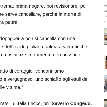
ME
trema: prima negare, poi revisionare, poi
ca
che serve cancellare, perché la morte di
it
br
ora paura.
l dopoguerra non si cancella con una
 e dell’esodo giuliano-dalmata vivrà finché
tre coscienze certamente non possono
n atto di coraggio: condanniamo
 e vergognoso, uno schiaffo agli esuli del
le vittime.”
ratelli d’Italia Lecce, on.
Saverio Congedo.