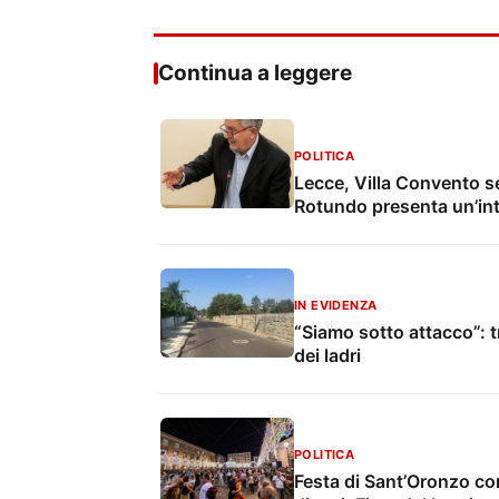
Continua a leggere
POLITICA
Lecce, Villa Convento s
Rotundo presenta un’in
IN EVIDENZA
“Siamo sotto attacco”: tr
dei ladri
POLITICA
Festa di Sant’Oronzo con 