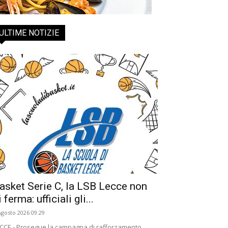
ULTIME NOTIZIE
asket Serie C, la LSB Lecce non
i ferma: ufficiali gli...
Agosto 2026 09:29
CCE - Prosegue la campagna di rafforzamento