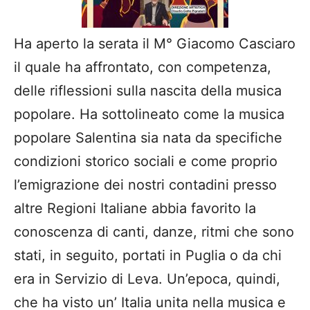
l’emigrazione dei nostri contadini presso
altre Regioni Italiane abbia favorito la
conoscenza di canti, danze, ritmi che sono
stati, in seguito, portati in Puglia o da chi
era in Servizio di Leva. Un’epoca, quindi,
che ha visto un’ Italia unita nella musica e
nella danza.
Molti altri temi sono stati interpretati con
l’esibizione di canti, quali lo sfruttamento
e gli abusi sulla donna (Fimmene
Fimmene), canzoni d’amore piene di
speranza (La storia di Giulia), o testi un po’