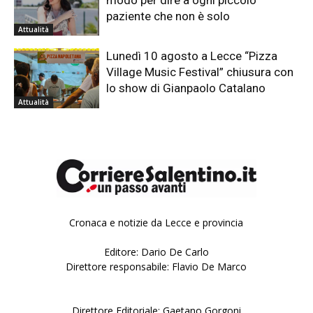
Cronaca e notizie da Lecce e provincia
Editore: Dario De Carlo
Direttore responsabile: Flavio De Marco
Direttore Editoriale: Gaetano Gorgoni
Richieste privacy: liberainformazionelecce@pec.it
CONTATTA LA REDAZIONE
Per informazioni, segnalazioni e collaborazioni
editoriali: redazione@corrieresalentino.it
Ufficio istituzionale: Anna Maria Quarta
VISUALIZZA
PRIVACY
Reg. Trib. n°1011 del 29 dicembre 2008 - © 2015-2016 Corriere