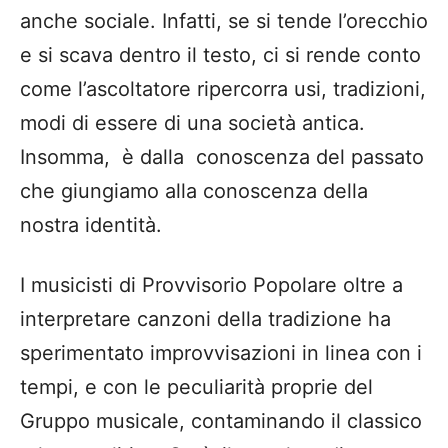
I musicisti di Provvisorio Popolare oltre a
interpretare canzoni della tradizione ha
sperimentato improvvisazioni in linea con i
tempi, e con le peculiarità proprie del
Gruppo musicale, contaminando il classico
e la voce lirica. Così, il popolare diventa
colto, anche perché molti temi della
musica di corte, come già accaduto in
tempi passati, entrano nel popolare e
viceversa.
La serata si è conclusa con un riferimento
alla “banda”, veicolo di significativa