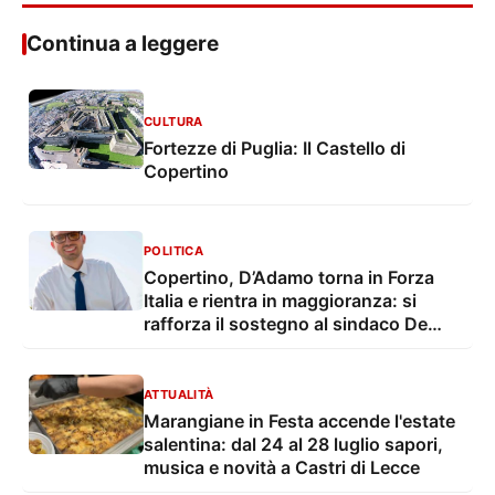
Copertino, D’Adamo torna in Forza
Italia e rientra in maggioranza: si
rafforza il sostegno al sindaco De
Giorgi
ATTUALITÀ
Marangiane in Festa accende l'estate
salentina: dal 24 al 28 luglio sapori,
musica e novità a Castri di Lecce
LO SPAZIO DEI SUONI
Festival Internazionale delle Arti,
giovedì 23 luglio gran finale a
Copertino con un Concerto per la
pace. Ricordando il maestro
Vessicchio
ARCHIVIO NOTIZIE
Eccellenze al Liceo di Copertino:
pioggia di 100 e 100 e lode agli esami
di maturità. Soddisfazione della