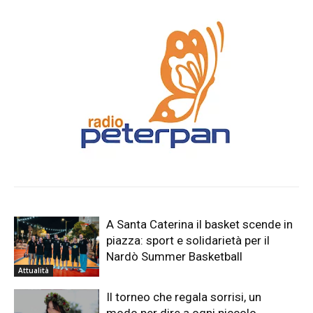
A Santa Caterina il basket scende in
piazza: sport e solidarietà per il
Nardò Summer Basketball
Attualità
Il torneo che regala sorrisi, un
modo per dire a ogni piccolo
paziente che non è solo
Attualità
Lunedì 10 agosto a Lecce “Pizza
Village Music Festival” chiusura con
lo show di Gianpaolo Catalano
Attualità