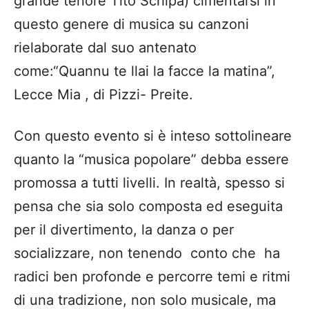
promossa a tutti livelli. In realtà, spesso si
pensa che sia solo composta ed eseguita
per il divertimento, la danza o per
socializzare, non tenendo conto che ha
radici ben profonde e percorre temi e ritmi
di una tradizione, non solo musicale, ma
anche sociale. Infatti, se si tende l’orecchio
e si scava dentro il testo, ci si rende conto
come l’ascoltatore ripercorra usi, tradizioni,
modi di essere di una società antica.
Insomma, è dalla conoscenza del passato
che giungiamo alla conoscenza della
nostra identità.