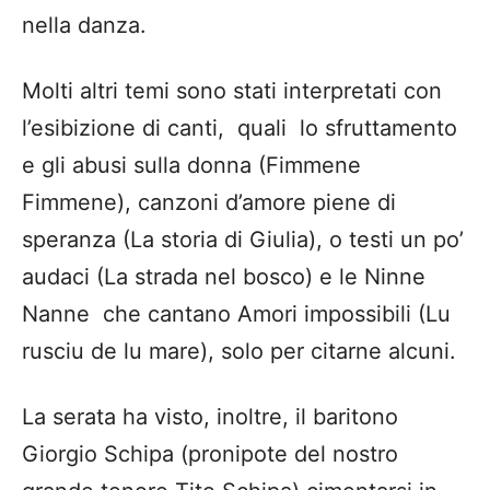
audaci (La strada nel bosco) e le Ninne
Nanne che cantano Amori impossibili (Lu
rusciu de lu mare), solo per citarne alcuni.
La serata ha visto, inoltre, il baritono
Giorgio Schipa (pronipote del nostro
grande tenore Tito Schipa) cimentarsi in
questo genere di musica su canzoni
rielaborate dal suo antenato
come:“Quannu te llai la facce la matina”,
Lecce Mia , di Pizzi- Preite.
Con questo evento si è inteso sottolineare
quanto la “musica popolare” debba essere