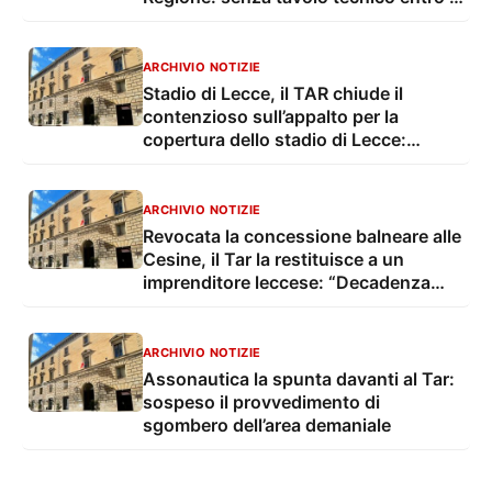
15 marzo si va al Tar
ARCHIVIO NOTIZIE
Stadio di Lecce, il TAR chiude il
contenzioso sull’appalto per la
copertura dello stadio di Lecce:
respinto il ricorso del Consorzio ITM
ARCHIVIO NOTIZIE
Revocata la concessione balneare alle
Cesine, il Tar la restituisce a un
imprenditore leccese: “Decadenza
sproporzionata”
ARCHIVIO NOTIZIE
Assonautica la spunta davanti al Tar:
sospeso il provvedimento di
sgombero dell’area demaniale