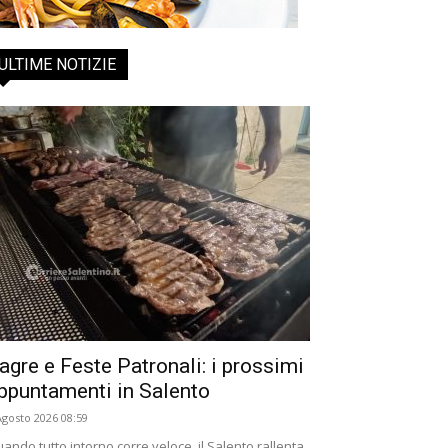
ULTIME NOTIZIE
agre e Feste Patronali: i prossimi
ppuntamenti in Salento
Agosto 2026 08:59
ando tutto intorno corre veloce, il Salento rallenta