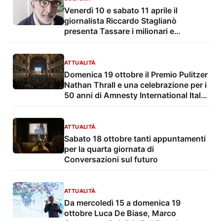
Venerdì 10 e sabato 11 aprile il
giornalista Riccardo Staglianò
presenta Tassare i milionari e
partecipa all'incontro Giornalismo
narrativo tra tecnica, deontologia e IA
per Nel frattempo – Conversazioni sul
ATTUALITÀ
futuro
Domenica 19 ottobre il Premio Pulitzer
Nathan Thrall e una celebrazione per i
50 anni di Amnesty International Italia
per la giornata finale di Conversazioni
sul futuro
ATTUALITÀ
Sabato 18 ottobre tanti appuntamenti
per la quarta giornata di
Conversazioni sul futuro
ATTUALITÀ
Da mercoledì 15 a domenica 19
ottobre Luca De Biase, Marco