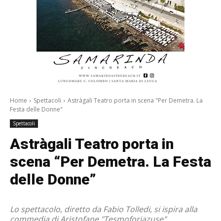
Home
Spettacoli
Astràgali Teatro porta in scena "Per Demetra. La
Festa delle Donne"
Spettacoli
Astràgali Teatro porta in
scena “Per Demetra. La Festa
delle Donne”
Lo spettacolo, diretto da Fabio Tolledi, si ispira alla
commedia di Aristofane "Tesmoforiazuse"