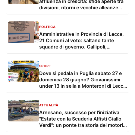
affluenza in crescita: sfide aperte tra
divisioni, ritorni e vecchie alleanze
saltate
POLITICA
Amministrative in Provincia di Lecce,
21 Comuni al voto: saltano tante
squadre di governo. Gallipoli,
trattative in alto mare
SPORT
Dove si pedala in Puglia sabato 27 e
domenica 28 giugno? Giovanissimi
under 13 in sella a Monteroni di Lecce
e a Bari
ATTUALITÀ
Arnesano, successo per l'iniziativa
"Estate con la Scuderia Alfisti Giallo
Verdi": un ponte tra storia dei motori e
legalità al Marèsca Summer Camp