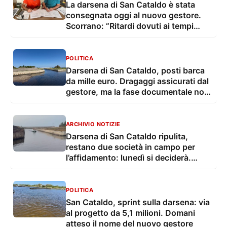
La darsena di San Cataldo è stata
consegnata oggi al nuovo gestore.
Scorrano: “Ritardi dovuti ai tempi
tecnico-burocratici”
POLITICA
Darsena di San Cataldo, posti barca
da mille euro. Dragaggi assicurati dal
gestore, ma la fase documentale non
è chiusa
ARCHIVIO NOTIZIE
Darsena di San Cataldo ripulita,
restano due società in campo per
l’affidamento: lunedì si deciderà.
Scorrano: “Pronta per funzionare”
POLITICA
San Cataldo, sprint sulla darsena: via
al progetto da 5,1 milioni. Domani
atteso il nome del nuovo gestore