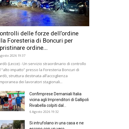
ontrolli delle forze dell’ordine
lla Foresteria di Boncuri per
ipristinare ordine...
Agosto 2026 19:37
rdò (Lecce) - Un servizio straordinario di controllo
 “alto impatto” presso la Foresteria Boncuri di
rdò, struttura destinata all’accoglienza
mporanea dei lavoratori stagionali...
Confimprese Demaniali Italia
vicina agli Imprenditori di Gallipoli
Rivabella colpiti dal...
6 Agosto 2026 19:32
Si intrufolano in una casa e ne
escono con un vero...