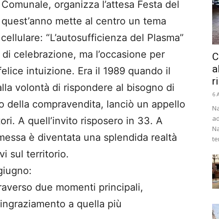
 Comunale, organizza l’attesa Festa del
quest’anno mette al centro un tema
a cellulare: “L’autosufficienza del Plasma”
di celebrazione, ma l’occasione per
C
a
elice intuizione. Era il 1989 quando il
r
lla volontà di rispondere al bisogno di
6 
 della compravendita, lanciò un appello
Na
ad
ri. A quell’invito risposero in 33. A
Na
messa è diventata una splendida realtà
te
i sul territorio.
giugno:
raverso due momenti principali,
ringraziamento a quella più