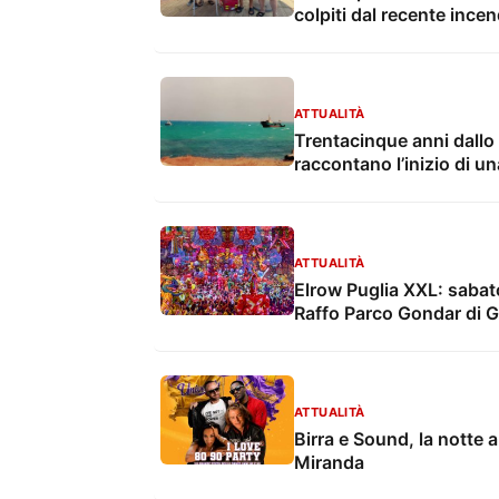
colpiti dal recente incen
ATTUALITÀ
Trentacinque anni dallo 
raccontano l’inizio di u
ATTUALITÀ
Elrow Puglia XXL: sabato
Raffo Parco Gondar di Gal
ATTUALITÀ
Birra e Sound, la notte 
Miranda