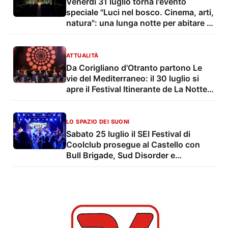
Venerdì 31 luglio torna l'evento
speciale "Luci nel bosco. Cinema, arti,
natura": una lunga notte per abitare i
luoghi e il paesaggio
ATTUALITÀ
Da Corigliano d'Otranto partono Le
vie del Mediterraneo: il 30 luglio si
apre il Festival Itinerante de La Notte
della Taranta
LO SPAZIO DEI SUONI
Sabato 25 luglio il SEI Festival di
Coolclub prosegue al Castello con
Bull Brigade, Sud Disorder e
Belintesta