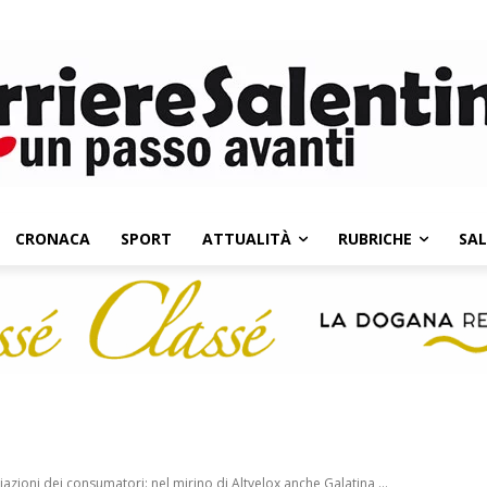
CRONACA
SPORT
ATTUALITÀ
RUBRICHE
SA
azioni dei consumatori: nel mirino di Altvelox anche Galatina,...