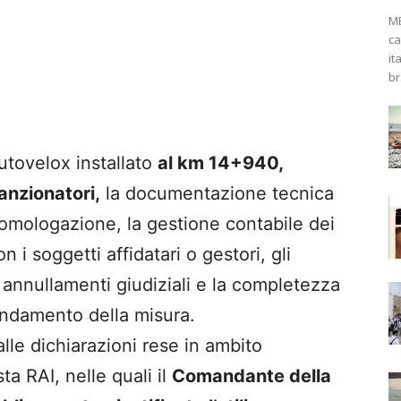
ME
ca
it
br
autovelox installato
al km 14+940,
 sanzionatori,
la documentazione tecnica
l’omologazione, la gestione contabile dei
n i soggetti affidatari o gestori, gli
i annullamenti giudiziali e la completezza
fondamento della misura.
le dichiarazioni rese in ambito
sta RAI, nelle quali il
Comandante della