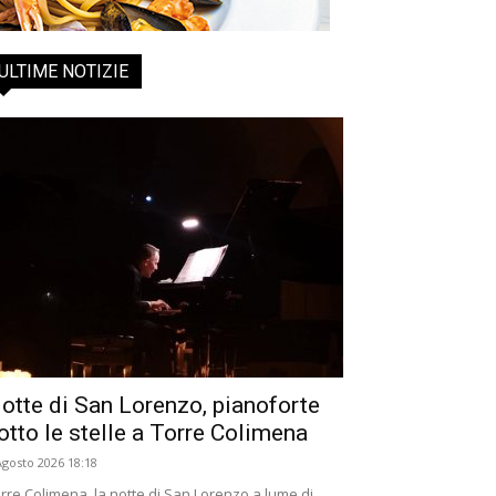
ULTIME NOTIZIE
otte di San Lorenzo, pianoforte
otto le stelle a Torre Colimena
Agosto 2026 18:18
rre Colimena, la notte di San Lorenzo a lume di