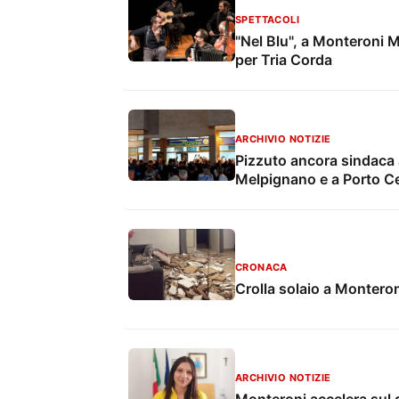
SPETTACOLI
"Nel Blu", a Monteroni M
per Tria Corda
ARCHIVIO NOTIZIE
Pizzuto ancora sindaca 
Melpignano e a Porto Ce
CRONACA
Crolla solaio a Monteron
ARCHIVIO NOTIZIE
Monteroni accelera sul di