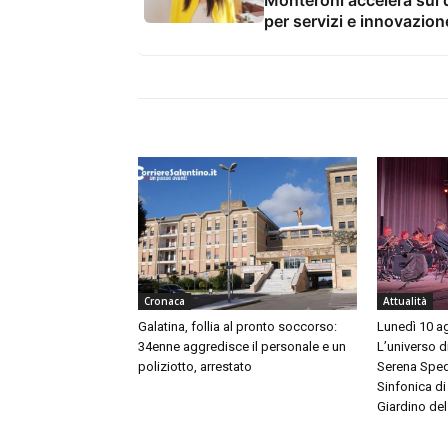
per servizi e innovazion
Cronaca
Attualità
Galatina, follia al pronto soccorso:
Lunedì 10 ag
34enne aggredisce il personale e un
L’universo d
poliziotto, arrestato
Serena Spedi
Sinfonica di
Giardino del