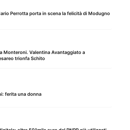
ario Perrotta porta in scena la felicità di Modugno
a Monteroni. Valentina Avantaggiato a
sareo trionfa Schito
i: ferita una donna
gitale: oltre 501mila euro del PNRR già utilizzati