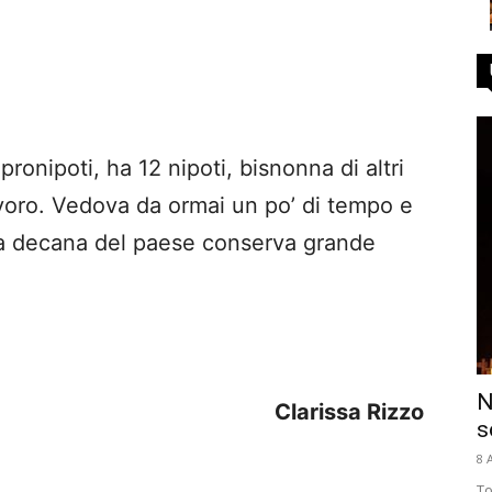
ronipoti, ha 12 nipoti, bisnonna di altri
avoro. Vedova da ormai un po’ di tempo e
 la decana del paese conserva grande
N
Clarissa Rizzo
s
8 
To