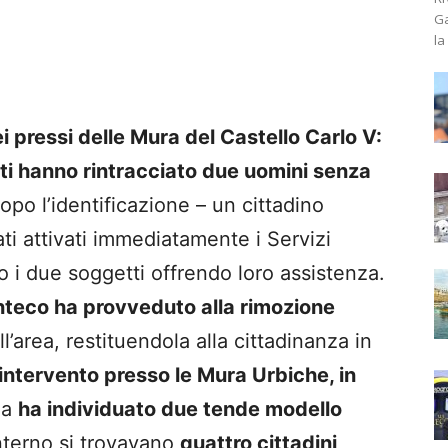
Ga
la
ei pressi delle Mura del Castello Carlo
V:
enti hanno rintracciato due uomini senza
Dopo l’identificazione – un cittadino
ti attivati immediatamente i Servizi
o i due soggetti offrendo loro assistenza.
nteco ha provveduto alla rimozione
ll’area, restituendola alla cittadinanza in
intervento presso le Mura Urbiche, in
ia
ha individuato due tende modello
nterno si trovavano
quattro cittadini