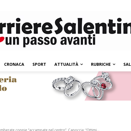
CRONACA
SPORT
ATTUALITÀ
RUBRICHE
SA
omberate coppie “accampate nel centro”. Capoccia: “Ottimi...