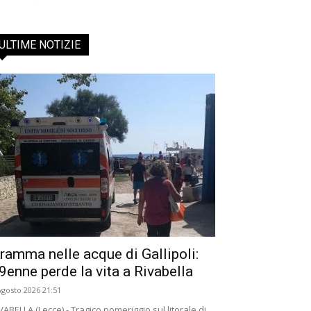
ULTIME NOTIZIE
ramma nelle acque di Gallipoli:
9enne perde la vita a Rivabella
Agosto 2026 21:51
VABELLA (Lecce) - Tragico pomeriggio sul litorale di