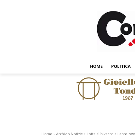
HOME
POLITICA
Home
Archivio Notizie
Lotta al bivacco a Lecce, sg