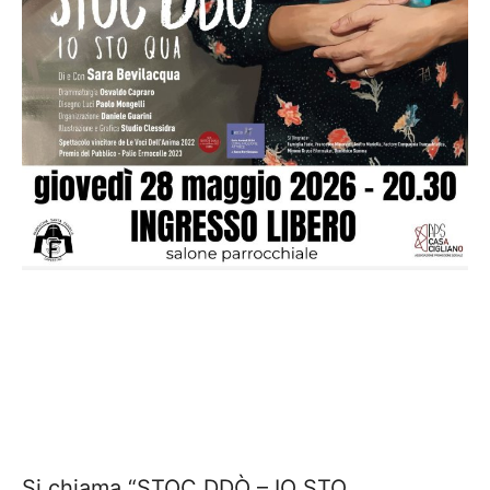
Si chiama “STOC DDÒ – IO STO