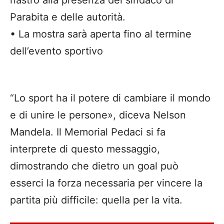
Parabita e delle autorit
à
.
•
La mostra sar
à
aperta fino al termine
dell
’
evento sportivo
“
Lo sport ha il potere di cambiare il mondo
e di unire le persone
»
, diceva Nelson
Mandela. Il Memorial Pedaci si fa
interprete di questo messaggio,
dimostrando
che dietro un
goal
pu
ò
esserci la forza necessaria per vincere la
partita pi
ù
difficile: quella per la vita.