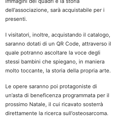
immagini dei quadri e la storia
dell
’
associazione, sar
à
acquistabile
per i
presenti.
I visitatori, inoltre, acquistando il catalogo,
saranno dotati di un QR Code
,
attraverso il
quale
potranno ascoltare la voce degli
stessi bambini che spiegano
, in maniera
molto toccante, la storia della propria arte.
Le opere saranno poi protagoniste di
un
’
asta di beneficenza programmata per il
prossimo Natale, il cui ricavato sosterr
à
direttamente la ricerca
sull’osteosarcoma
.