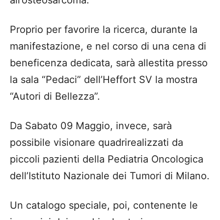
Proprio per favorire la ricerca, durante
la
manifestazion
e,
e nel corso di una cena di
beneficenza
dedicata, sar
à
allestita
presso
la sala
“
Pedaci
”
dell
’
Heffort SV
la mostra
“
Autori di Bellezza
”
.
Da Sabato 09 Maggio, invece, sar
à
possibile visionare
quadri
realizzati
da
piccoli pazienti della Pediatria Oncologica
dell
’
Istituto Nazionale dei Tumori di Milano
.
Un catalogo speciale,
poi,
contenente le