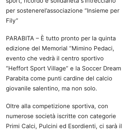
spor
t, ricordo e
solidariet
à
s
’
intrecciano
per sostenere
l
’
associazione
“
Insieme per
Fily
”
PARABITA
–
È
tutto pronto per la quinta
edizione del Memorial
“
Mimino Pedac
i,
evento
che
vedr
à
il centro sportivo
“
Heffort Sport Village
”
e la Soccer Dream
Parabita come
punti cardine
del calcio
giovanile salentin
o, ma non solo.
Oltre alla competizione sportiva, con
numerose societ
à
iscritte con categorie
Primi Calci, Pulcini ed Esordienti, ci sar
à
il