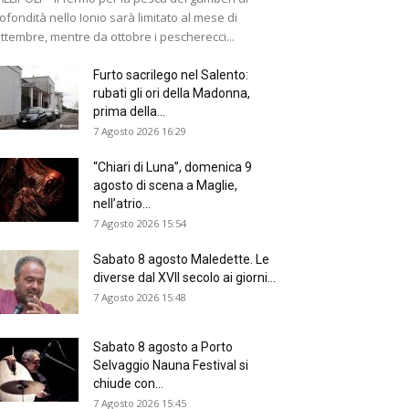
ofondità nello Ionio sarà limitato al mese di
ttembre, mentre da ottobre i pescherecci...
Furto sacrilego nel Salento:
rubati gli ori della Madonna,
prima della...
7 Agosto 2026 16:29
“Chiari di Luna”, domenica 9
agosto di scena a Maglie,
nell’atrio...
7 Agosto 2026 15:54
Sabato 8 agosto Maledette. Le
diverse dal XVII secolo ai giorni...
7 Agosto 2026 15:48
Sabato 8 agosto a Porto
Selvaggio Nauna Festival si
chiude con...
7 Agosto 2026 15:45