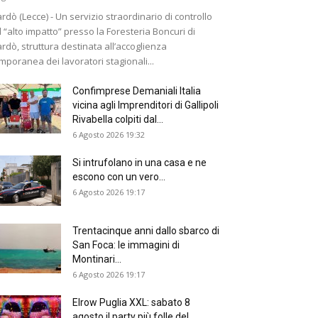
rdò (Lecce) - Un servizio straordinario di controllo
 “alto impatto” presso la Foresteria Boncuri di
rdò, struttura destinata all’accoglienza
mporanea dei lavoratori stagionali...
Confimprese Demaniali Italia
vicina agli Imprenditori di Gallipoli
Rivabella colpiti dal...
6 Agosto 2026 19:32
Si intrufolano in una casa e ne
escono con un vero...
6 Agosto 2026 19:17
Trentacinque anni dallo sbarco di
San Foca: le immagini di
Montinari...
6 Agosto 2026 19:17
Elrow Puglia XXL: sabato 8
agosto il party più folle del...