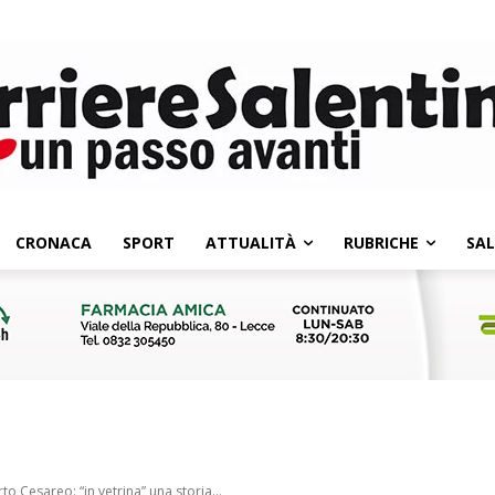
CRONACA
SPORT
ATTUALITÀ
RUBRICHE
SA
o Cesareo: “in vetrina” una storia...