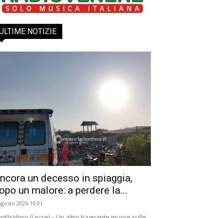
ULTIME NOTIZIE
ncora un decesso in spiaggia,
opo un malore: a perdere la...
Agosto 2026 19:01
nt’Isidoro (Lecce) – Un altro bagnante muore sulle