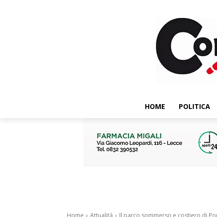
HOME
POLITICA
Home
Attualità
Il parco sommerso e costiero di Port