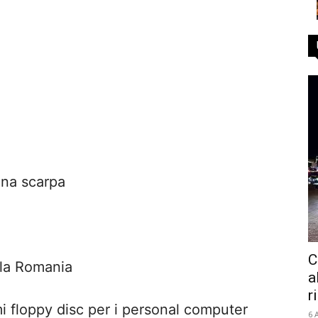
una scarpa
C
 la Romania
a
r
i floppy disc per i personal computer
6 