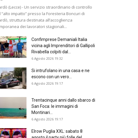
rdò (Lecce) - Un servizio straordinario di controllo
 “alto impatto” presso la Foresteria Boncuri di
rdò, struttura destinata all’accoglienza
mporanea dei lavoratori stagionali...
Confimprese Demaniali Italia
vicina agli Imprenditori di Gallipoli
Rivabella colpiti dal...
6 Agosto 2026 19:32
Si intrufolano in una casa e ne
escono con un vero...
6 Agosto 2026 19:17
Trentacinque anni dallo sbarco di
San Foca: le immagini di
Montinari...
6 Agosto 2026 19:17
Elrow Puglia XXL: sabato 8
agosto il party più folle del...