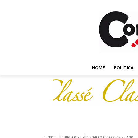
HOME
POLITICA
Home
almanacco
L'almanacco di oggi 27 giugno