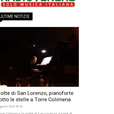
ULTIME NOTIZIE
otte di San Lorenzo, pianoforte
otto le stelle a Torre Colimena
Agosto 2026 18:18
rre Colimena, la notte di San Lorenzo a lume di