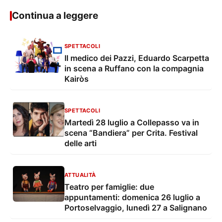
Continua a leggere
SPETTACOLI
Il medico dei Pazzi, Eduardo Scarpetta
in scena a Ruffano con la compagnia
Kairòs
SPETTACOLI
Martedì 28 luglio a Collepasso va in
scena “Bandiera” per Crita. Festival
delle arti
ATTUALITÀ
Teatro per famiglie: due
appuntamenti: domenica 26 luglio a
Portoselvaggio, lunedì 27 a Salignano