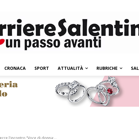
CRONACA
SPORT
ATTUALITÀ
RUBRICHE
SA
cce l'incontro “Voce di donna:...