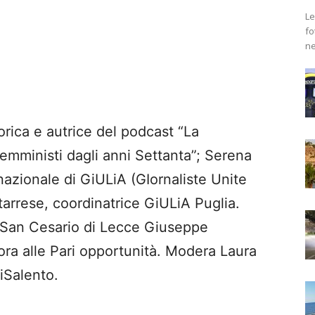
Le
fo
ne
rica e autrice del podcast “La
 femministi dagli anni Settanta”; Serena
nazionale di GiULiA (GIornaliste Unite
arrese, coordinatrice GiULiA Puglia.
di San Cesario di Lecce Giuseppe
ra alle Pari opportunità. Modera Laura
uiSalento.