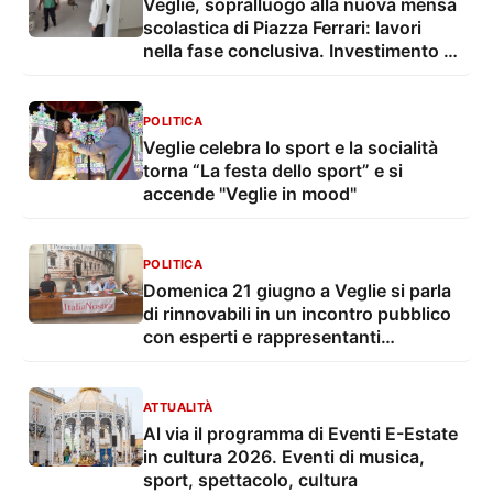
Veglie, sopralluogo alla nuova mensa
scolastica di Piazza Ferrari: lavori
nella fase conclusiva. Investimento da
720mila euro finanziato con fondi
PNRR
POLITICA
Veglie celebra lo sport e la socialità
torna “La festa dello sport” e si
accende "Veglie in mood"
POLITICA
Domenica 21 giugno a Veglie si parla
di rinnovabili in un incontro pubblico
con esperti e rappresentanti
istituzionali
ATTUALITÀ
Al via il programma di Eventi E-Estate
in cultura 2026. Eventi di musica,
sport, spettacolo, cultura