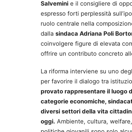
Salvemini
e il consigliere di op
espresso forti perplessità sull’ip
ruolo centrale nella composizion
dalla
sindaca Adriana Poli Borto
coinvolgere figure di elevata comp
offrire un contributo concreto al
La riforma interviene su uno degl
per favorire il dialogo tra istituzi
provato rappresentare il luogo 
categorie economiche, sindacati,
diversi settori della vita citta
oggi.
Ambiente, cultura, welfare
politiche giovanili sono solo alcu