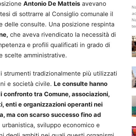
posizione
Antonio De Matteis
avevano
Na
otesi di sottrarre al Consiglio comunale il
ad
Na
e delle consulte. Una posizione respinta
te
ne,
che aveva rivendicato la necessità di
etenza e profili qualificati in grado di
le scelte amministrative.
i strumenti tradizionalmente più utilizzati
oni e società civile.
Le consulte hanno
di confronto tra Comune, associazioni,
 enti e organizzazioni operanti nei
dina, ma con scarso successo fino ad
, urbanistica, sviluppo economico e
ni degli ambiti nei quali questi organismi