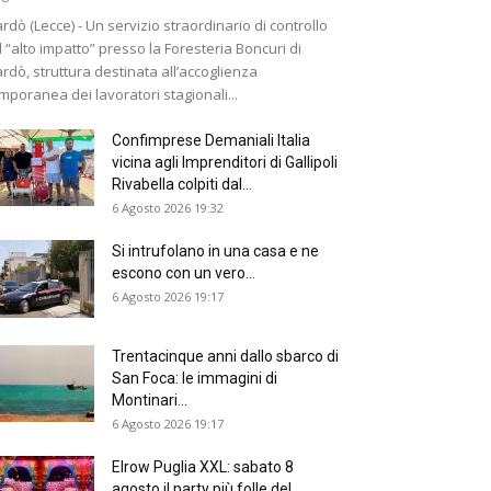
rdò (Lecce) - Un servizio straordinario di controllo
 “alto impatto” presso la Foresteria Boncuri di
rdò, struttura destinata all’accoglienza
mporanea dei lavoratori stagionali...
Confimprese Demaniali Italia
vicina agli Imprenditori di Gallipoli
Rivabella colpiti dal...
6 Agosto 2026 19:32
Si intrufolano in una casa e ne
escono con un vero...
6 Agosto 2026 19:17
Trentacinque anni dallo sbarco di
San Foca: le immagini di
Montinari...
6 Agosto 2026 19:17
Elrow Puglia XXL: sabato 8
agosto il party più folle del...