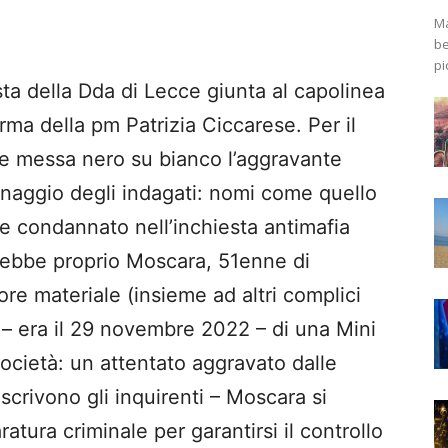
Ma
be
pi
esta della Dda di Lecce giunta al capolinea
rma della pm Patrizia Ciccarese. Per il
iene messa nero su bianco l’aggravante
ignaggio degli indagati: nomi come quello
 condannato nell’inchiesta antimafia
rebbe proprio Moscara, 51enne di
re materiale (insieme ad altri complici
io – era il 29 novembre 2022 – di una Mini
ocietà: un attentato aggravato dalle
crivono gli inquirenti – Moscara si
atura criminale per garantirsi il controllo