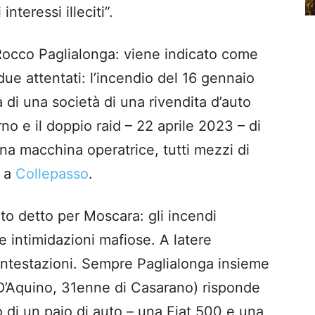
interessi illeciti”.
a Rocco Paglialonga: viene indicato come
due attentati: l’incendio del 16 gennaio
 di una società di una rivendita d’auto
o e il doppio raid – 22 aprile 2023 – di
na macchina operatrice, tutti mezzi di
e a
Collepasso
.
o detto per Moscara: gli incendi
e intimidazioni mafiose. A latere
ontestazioni. Sempre Paglialonga insieme
D’Aquino, 31enne di Casarano) risponde
to di un paio di auto – una Fiat 500 e una