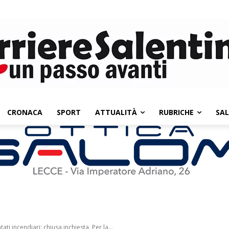
CRONACA
SPORT
ATTUALITÀ
RUBRICHE
SA
ati incendiari: chiusa inchiesta. Per la...