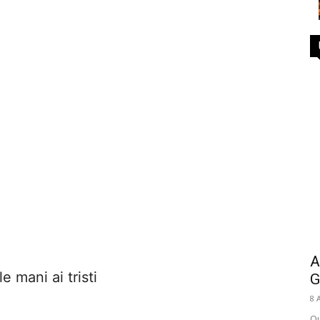
A
e mani ai tristi
G
8 
Qu