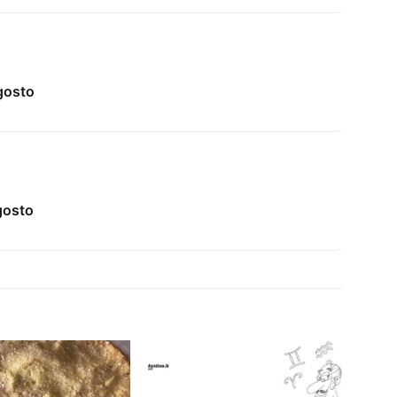
gosto
gosto