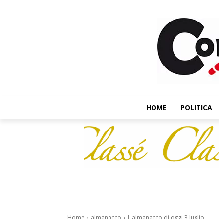
HOME
POLITICA
Home
almanacco
L'almanacco di oggi 3 luglio