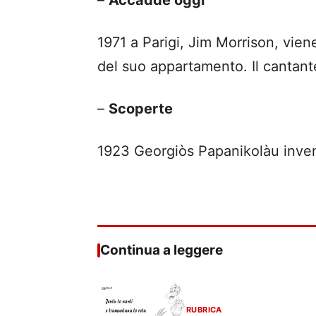
–
Accadde oggi
1971 a Parigi, Jim Morrison, vien
del suo appartamento. Il cantant
–
Scoperte
1923 Georgiòs Papanikolàu inven
Continua a leggere
RUBRICA