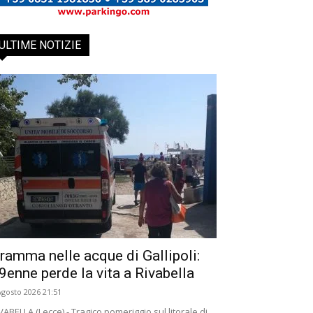
ULTIME NOTIZIE
ramma nelle acque di Gallipoli:
9enne perde la vita a Rivabella
Agosto 2026 21:51
VABELLA (Lecce) - Tragico pomeriggio sul litorale di