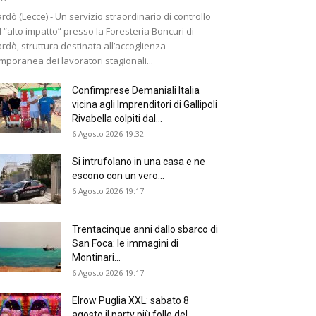
rdò (Lecce) - Un servizio straordinario di controllo
 “alto impatto” presso la Foresteria Boncuri di
rdò, struttura destinata all’accoglienza
mporanea dei lavoratori stagionali...
Confimprese Demaniali Italia
vicina agli Imprenditori di Gallipoli
Rivabella colpiti dal...
6 Agosto 2026 19:32
Si intrufolano in una casa e ne
escono con un vero...
6 Agosto 2026 19:17
Trentacinque anni dallo sbarco di
San Foca: le immagini di
Montinari...
6 Agosto 2026 19:17
Elrow Puglia XXL: sabato 8
agosto il party più folle del...