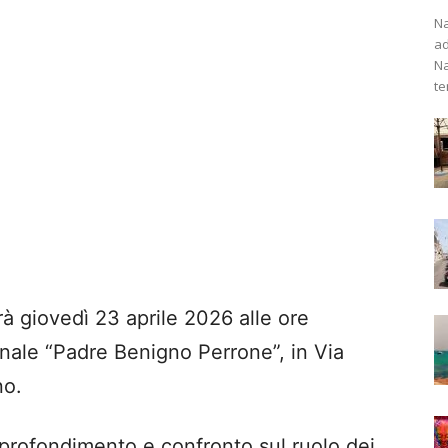
Na
ad
Na
te
rrà giovedì 23 aprile 2026 alle ore
onale “Padre Benigno Perrone”, in Via
no.
profondimento e confronto sul ruolo dei